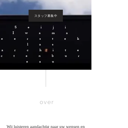
スタッフ募集中
Seiji
Iwama
eerstek
las
archite
ctenbur
eau
over
​Wij luisteren aandachtig naar uw wensen en