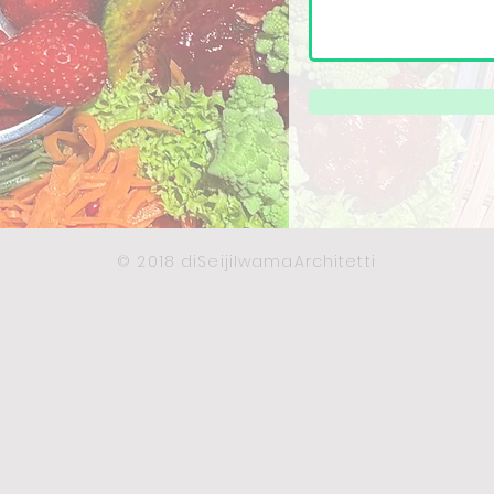
© 2018 di
SeijiIwamaArchitetti